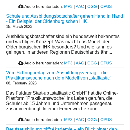
Audio herunterladen:
MP3
|
AAC
|
OGG
|
OPUS
Schule und Ausbildungsbotschafter gehen Hand in Hand
- Ein Beispiel der Oldenburgischen IHK
15. March 2023
Ausbildungsbotschafter sind ein bundesweit bekanntes
und wichtiges Konzept. Was macht das Modell der
Oldenburgischen IHK besonders? Und wie kann es
gelingen, in anderen Regionen Deutschlands ähn...
Audio herunterladen:
MP3
|
AAC
|
OGG
|
OPUS
Vom Schnuppertag zum Ausbildungsvertrag – die
Praktikumswoche nach dem Modell von „stafftastic“
08. February 2023
Das Fuldaer Start-up „stafftastic GmbH“ hat die Online-
Plattform "Praktikumswoche" ins Leben gerufen, die
Schüler ab 15 Jahren und Unternehmen passgenau
zusammenbringt. In einer Ferienwoche könn...
Audio herunterladen:
MP3
|
AAC
|
OGG
|
OPUS
Berufsausbildung trifft Akademie – ein Blick hinter den