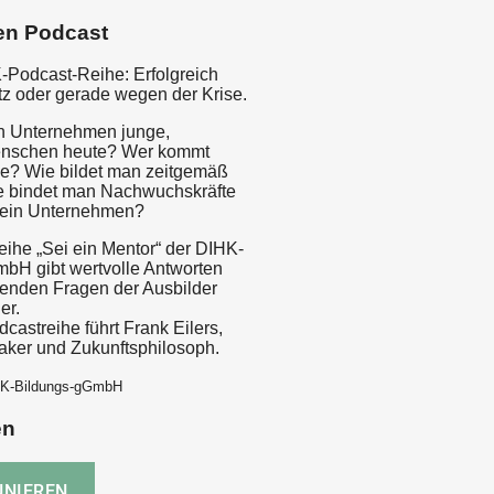
en Podcast
-Podcast-Reihe: Erfolgreich
tz oder gerade wegen der Krise.
n Unternehmen junge,
Menschen heute? Wer kommt
ge? Wie bildet man zeitgemäß
e bindet man Nachwuchskräfte
 ein Unternehmen?
eihe „Sei ein Mentor“ der DIHK-
bH gibt wertvolle Antworten
nenden Fragen der Ausbilder
er.
castreihe führt Frank Eilers,
ker und Zukunftsphilosoph.
HK-Bildungs-gGmbH
en