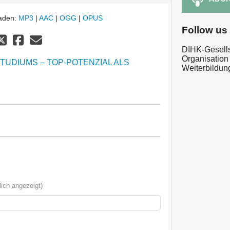
laden:
MP3
|
AAC
|
OGG
|
OPUS
Follow us
DIHK-Gesellsc
Organisation
STUDIUMS – TOP-POTENZIAL ALS
Weiterbildu
ich angezeigt)